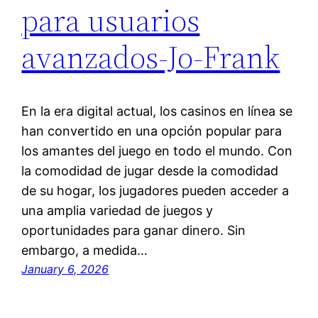
para usuarios
avanzados-Jo-Frank
En la era digital actual, los casinos en línea se
han convertido en una opción popular para
los amantes del juego en todo el mundo. Con
la comodidad de jugar desde la comodidad
de su hogar, los jugadores pueden acceder a
una amplia variedad de juegos y
oportunidades para ganar dinero. Sin
embargo, a medida…
January 6, 2026