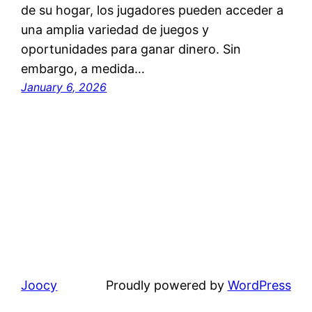
de su hogar, los jugadores pueden acceder a
una amplia variedad de juegos y
oportunidades para ganar dinero. Sin
embargo, a medida…
January 6, 2026
Joocy
Proudly powered by
WordPress